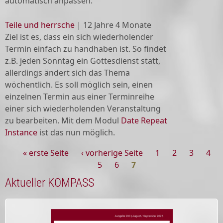
automatisch anpassen.
Teile und herrsche
|
12 Jahre 4 Monate
Ziel ist es, dass ein sich wiederholender
Termin einfach zu handhaben ist. So findet
z.B. jeden Sonntag ein Gottesdienst statt,
allerdings ändert sich das Thema
wöchentlich. Es soll möglich sein, einen
einzelnen Termin aus einer Terminreihe
einer sich wiederholenden Veranstaltung
zu bearbeiten. Mit dem Modul
Date Repeat
Instance
ist das nun möglich.
« erste Seite
‹ vorherige Seite
1
2
3
4
Seiten
5
6
7
Aktueller KOMPASS