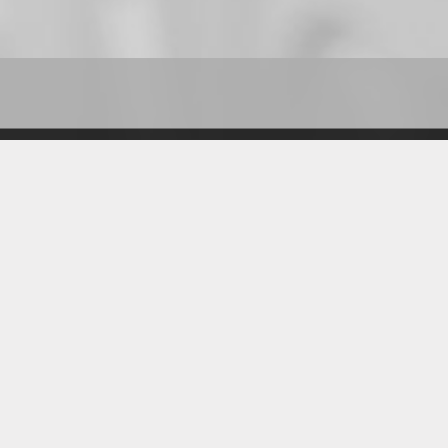
Datenschutzerklärung
Impressum
© 2009 - 2026 Landeskirchliche Gemeinschaft e. V.
Hannover
Bankverbindungen für Spenden
Allgemein IBAN: DE41 2519 0001 0794 9383 00
ADEG / Internationale Arbeit IBAN: DE14 2519 0001 0794
9383 01
EC-Jugendarbeit IBAN: DE19 5206 0410 0000 6165 83