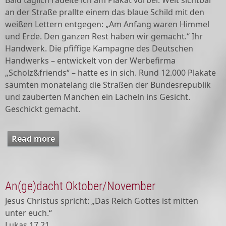
Bald täglich radelte ich am Plakat vorbei. Weit sichtbar
an der Straße prallte einem das blaue Schild mit den
weißen Lettern entgegen: „Am Anfang waren Himmel
und Erde. Den ganzen Rest haben wir gemacht.“ Ihr
Handwerk. Die pfiffige Kampagne des Deutschen
Handwerks – entwickelt von der Werbefirma
„Scholz&friends“ – hatte es in sich. Rund 12.000 Plakate
säumten monatelang die Straßen der Bundesrepublik
und zauberten Manchen ein Lächeln ins Gesicht.
Geschickt gemacht.
Read more
about An(ge)dacht Dezember 2025/Januar
2026
An(ge)dacht Oktober/November
Jesus Christus spricht: „Das Reich Gottes ist mitten
unter euch.“
Lukas 17,21