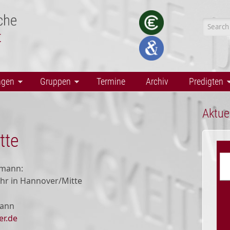
Searc
ngen
Gruppen
Termine
Archiv
Predigten
Aktue
tte
hmann:
Uhr in Hannover/Mitte
mann
er.de