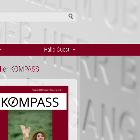
h form
Hallo Guest!
ller KOMPASS