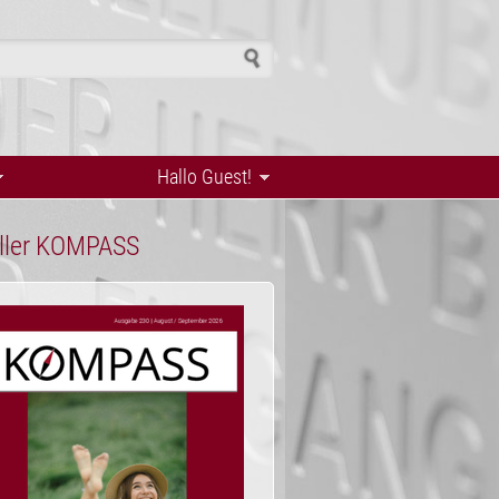
h form
Hallo Guest!
ller KOMPASS