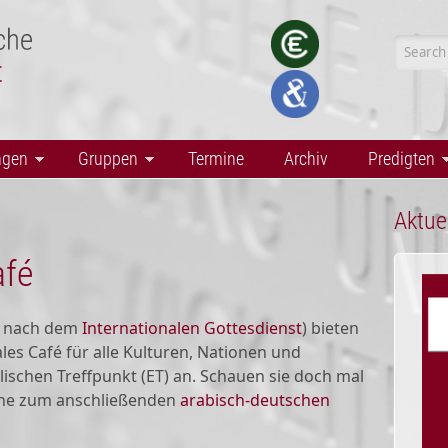
Searc
ngen
Gruppen
Termine
Archiv
Predigten
Aktue
afé
g nach dem
Internationalen Gottesdienst
) bieten
ales Café für alle Kulturen, Nationen und
ischen Treffpunkt (ET) an. Schauen sie doch mal
erne zum anschließenden
arabisch-deutschen