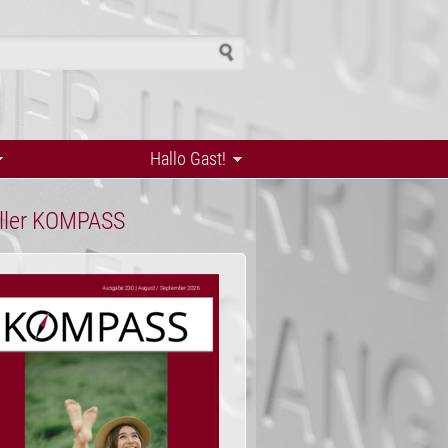
ormular
Hallo Gast!
ller KOMPASS