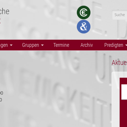
Suchf
ngen
Gruppen
Termine
Archiv
Predigten
Aktue
00
0