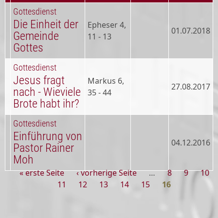
Gottesdienst
Die Einheit der
Epheser 4,
01.07.2018
Gemeinde
11 - 13
Gottes
Gottesdienst
Jesus fragt
Markus 6,
27.08.2017
nach - Wieviele
35 - 44
Brote habt ihr?
Gottesdienst
Einführung von
04.12.2016
Pastor Rainer
Moh
« erste Seite
‹ vorherige Seite
…
8
9
10
Seiten
11
12
13
14
15
16