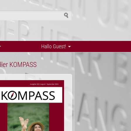
h form
Hallo Guest!
ller KOMPASS