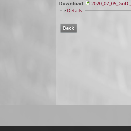
Download
:
2020_07_05_GoDi_
Show
Details
Back