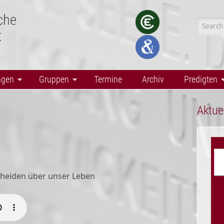
Searc
ngen
Gruppen
Termine
Archiv
Predigten
Aktue
heiden über unser Leben