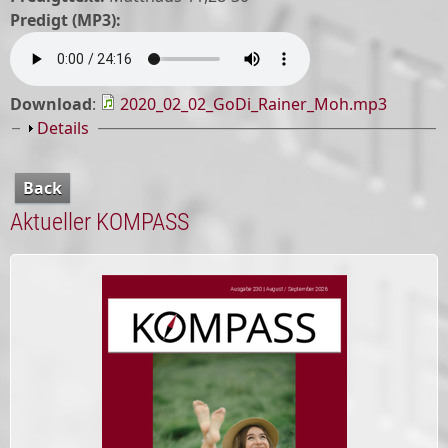
Predigt (MP3):
Download
:
2020_02_02_GoDi_Rainer_Moh.mp3
Show
Details
Back
Aktueller KOMPASS