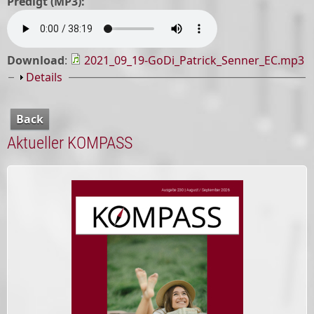
Predigt (MP3):
Download
:
2021_09_19-GoDi_Patrick_Senner_EC.mp3
Show
Details
Back
Aktueller KOMPASS