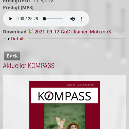
Predigttext:
Joh. 5,1-18
Predigt (MP3):
Download
:
2021_09_12-GoDi_Rainer_Moh.mp3
Show
Details
Back
Aktueller KOMPASS