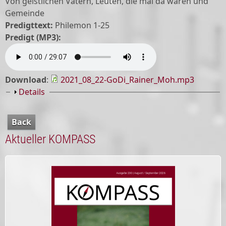
Von geistlichen Vätern, Leuten, die mal da waren und
Gemeinde
Predigttext:
Philemon 1-25
Predigt (MP3):
Download
:
2021_08_22-GoDi_Rainer_Moh.mp3
Show
Details
Back
Aktueller KOMPASS