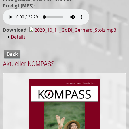
Predigt (MP3):
Download
:
2020_10_11_GoDi_Gerhard_Stolz.mp3
Show
Details
Back
Aktueller KOMPASS