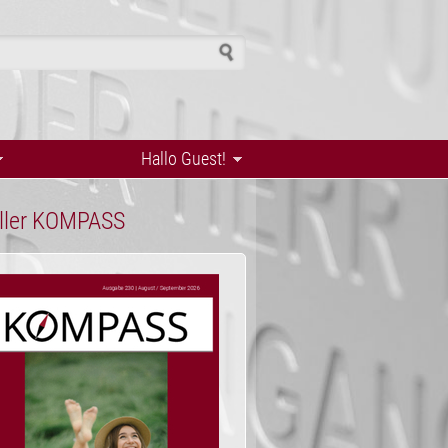
h form
Hallo Guest!
ller KOMPASS