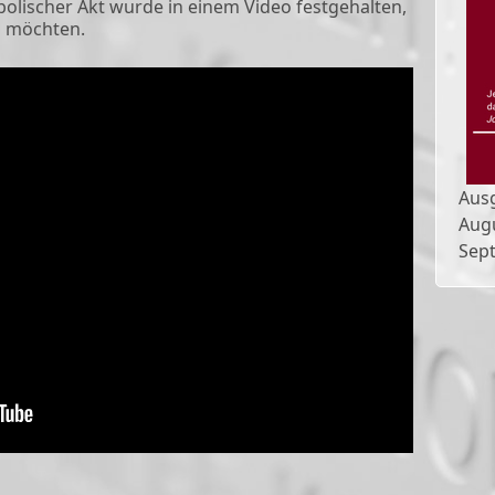
olischer Akt wurde in einem Video festgehalten,
n möchten.
Aus
Aug
Sep