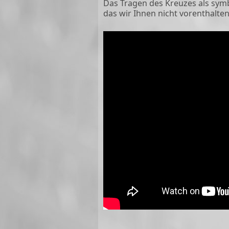
Das Tragen des Kreuzes als symb
das wir Ihnen nicht vorenthalte