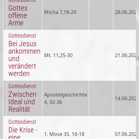
Gottesdienst
Gottes
Micha 7,18-20
28.06.202
offene
Arme
Gottesdienst
Bei Jesus
ankommen
Mt. 11,25-30
21.06.202
und
verändert
werden
Gottesdienst
Zwischen
Apostelgeschichte
14.06.202
Ideal und
4, 32-36
Realität
Gottesdienst
Die Krise -
1. Mose 35, 16-18
07.06.202
eine