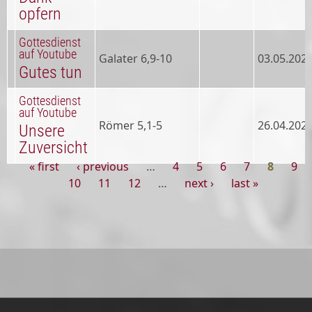
opfern
Gottesdienst
auf Youtube
Galater 6,9-10
03.05.202
Gutes tun
Gottesdienst
auf Youtube
Römer 5,1-5
26.04.202
Unsere
Zuversicht
« first
‹ previous
…
4
5
6
7
8
9
Pages
10
11
12
…
next ›
last »