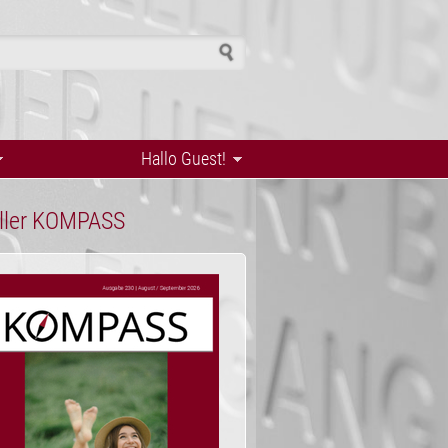
h form
Hallo Guest!
ller KOMPASS